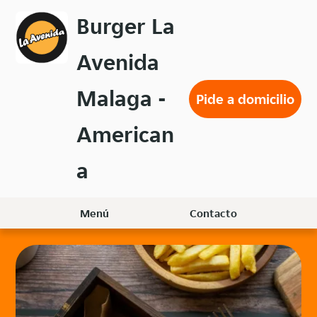
Volver
Burger La
al
menú
Avenida
principal
Malaga -
Pide a domicilio
American
a
Menú
Contacto